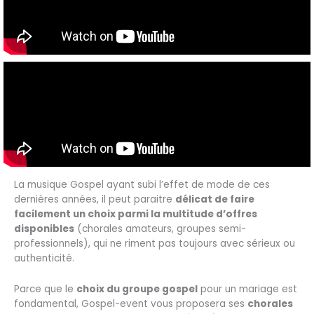
La musique Gospel ayant subi l’effet de mode de ces
dernières années, il peut paraitre
délicat de faire
facilement un choix parmi la multitude d’offres
disponibles
(chorales amateurs, groupes semi-
professionnels), qui ne riment pas toujours avec sérieux ou
authenticité.
Parce que le
choix du groupe gospel
pour un mariage est
fondamental, Gospel-event vous proposera ses
chorales