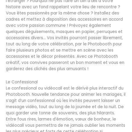
l’étranger ? Pourquoi ne pas faire un clin d’œil à votre
histoire avec un fond rappelant votre lieu de rencontre ?
Vous êtes passionnés par la même chose ? Installez des
cadres et mettez à disposition des accessoires en accord
avec votre passion commune ! Prévoyez également
quelques déguisements, masques en papier, perruques et
accessoires divers… Vos invités pourront passer librement,
tout au long de votre célébration, par le Photobooth pour
faire plusieurs photos et se mettre en scène avec les
accessoires et le décor présentés. Avec ce Photobooth
créatif, vos convives passeront un bon moment et vous en
garderez des clichés des plus amusants !
Le Confessional
Le confessional ou vidéocall est le dérivé plus interactif du
Photobooth. Nouvelle tendance pour animer les mariages, il
s’agit d’un confessionnal où les invités peuvent laisser un
message vidéo, tout au long de la journée et de la nuit. De
quoi garder une tonne de souvenirs, des plus hilarants.
Entre fous rires, larmes d’émotion, vœux de bonheur, le
vidéocall vous permettra de ne jamais oublier les moments
les plus précieux et forts de cette célébration si