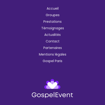
Accueil
Groupes
Prestations
Témoignages
Actualités
Contact
Partenaires
Mentions légales
Gospel Paris
F
I
Y
L
T