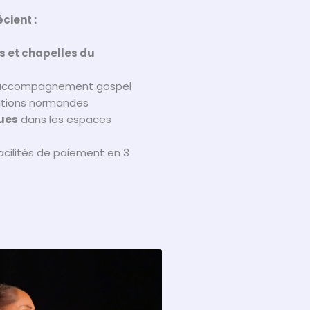
cient :
s et chapelles du
accompagnement gospel
ditions normandes
ques
dans les espaces
facilités de paiement en 3