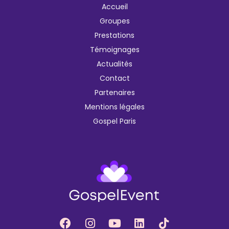
Accueil
Groupes
Prestations
Témoignages
Actualités
Contact
Partenaires
Mentions légales
Gospel Paris
F
I
Y
L
T
a
n
o
i
i