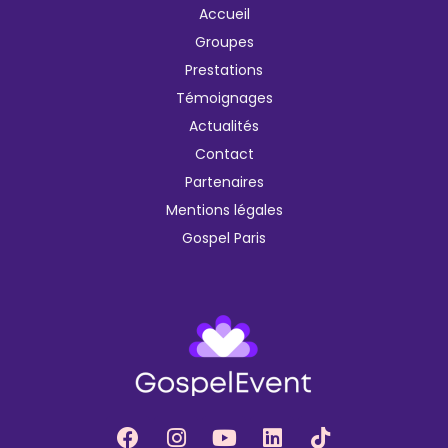
Accueil
Groupes
Prestations
Témoignages
Actualités
Contact
Partenaires
Mentions légales
Gospel Paris
F
I
Y
L
T
a
n
o
i
i